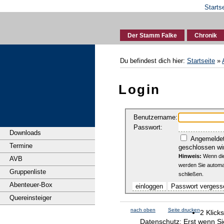
Starts
Der Stamm Falke
Chronik
Du befindest dich hier:
Startseite
»
Login
Benutzername:
Passwort:
Downloads
Angemeldet 
Termine
geschlossen wi
Hinweis:
Wenn die
AVB
werden Sie automa
Gruppenliste
schließen.
Abenteuer-Box
Quereinsteiger
nach oben
Seite drucken
2 Klick
Datenschutz: Erst wenn Sie