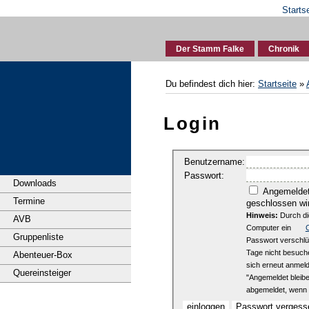
Starts
Der Stamm Falke
Chronik
Du befindest dich hier:
Startseite
»
Login
Benutzername:
Passwort:
Downloads
Angemeldet 
Termine
geschlossen wi
Hinweis:
Durch di
AVB
Computer ein
Gruppenliste
Passwort verschlüs
Tage nicht besuch
Abenteuer-Box
sich erneut anmeld
Quereinsteiger
"Angemeldet bleibe
abgemeldet, wenn 